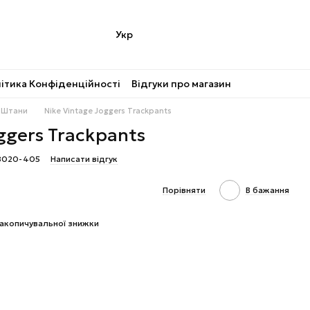
Укр
ітика Конфіденційності
Відгуки про магазин
Штани
Nike Vintage Joggers Trackpants
ggers Trackpants
68020-405
Написати відгук
Порівняти
В бажання
акопичувальної знижки