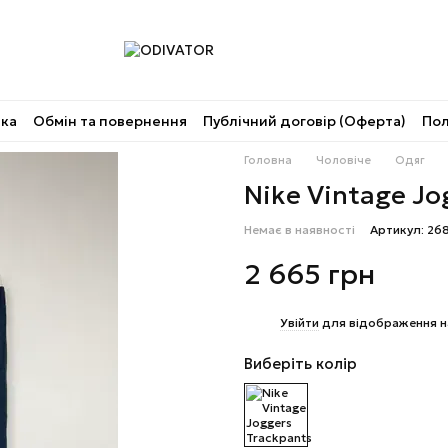
вка
Обмін та повернення
Публічний договір (Оферта)
Пол
Головна
Чоловіче
Одяг
Nike Vintage Jo
Немає в наявності
Артикул: 2
2 665 грн
%
Увійти
для відображення н
Виберіть колір