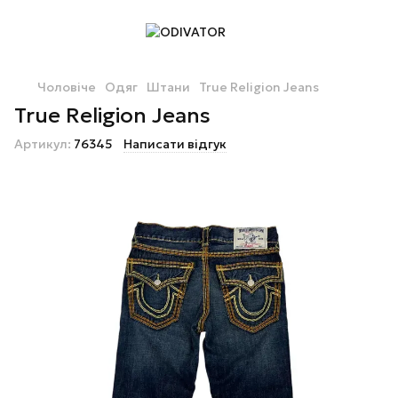
Чоловіче
Одяг
Штани
True Religion Jeans
True Religion Jeans
Артикул:
76345
Написати відгук