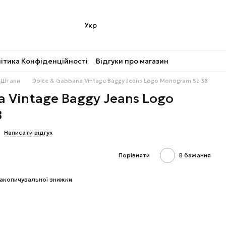
Укр
ітика Конфіденційності
Відгуки про магазин
Штани
Dolce & Gabbana Vintage Baggy Jeans Logo Monogram Sz 38
a Vintage Baggy Jeans Logo
8
Написати відгук
Порівняти
В бажання
акопичувальної знижки