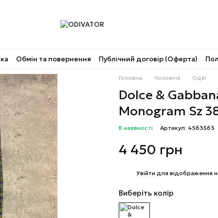
вка
Обмін та повернення
Публічний договір (Оферта)
Пол
Головна
Чоловіче
Одяг
Dolce & Gabban
Monogram Sz 3
В наявності
Артикул: 4563563
4 450 грн
%
Увійти
для відображення н
Виберіть колір