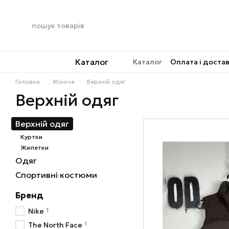
Перейти до основного контенту
Каталог
Каталог
Оплата і доста
Головна
Жіноче
Верхній одяг
Верхній одяг
Верхній одяг
Куртки
Жилетки
Одяг
Спортивні костюми
Бренд
1
Nike
1
The North Face