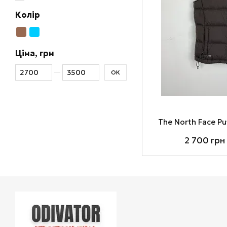
Колір
Ціна, грн
Від Ціна, грн
До Ціна, грн
ОК
The North Face Pu
2 700 грн