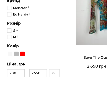
Бренд
1
Moncler
1
Ed Hardy
Розмір
4
S
1
M
Колір
Save The Que
Ціна, грн
2 650 грн
Від Ціна, грн
До Ціна, грн
ОК