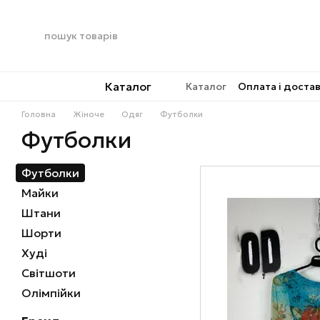
Перейти до основного контенту
Каталог
Каталог
Оплата і доста
Головна
Жіноче
Одяг
Футболки
Футболки
Футболки
Майки
Штани
Шорти
Худі
Світшоти
Олімпійки