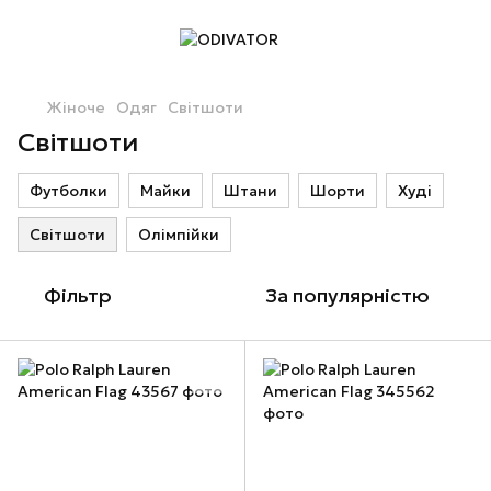
Жіноче
Одяг
Світшоти
Світшоти
Футболки
Майки
Штани
Шорти
Худі
Світшоти
Олімпійки
Фільтр
За популярністю