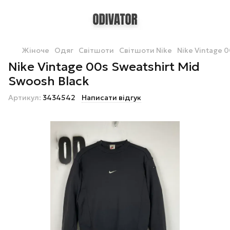
Жіноче
Одяг
Світшоти
Світшоти Nike
Nike Vintage 0
Nike Vintage 00s Sweatshirt Mid
Swoosh Black
Артикул:
3434542
Написати відгук