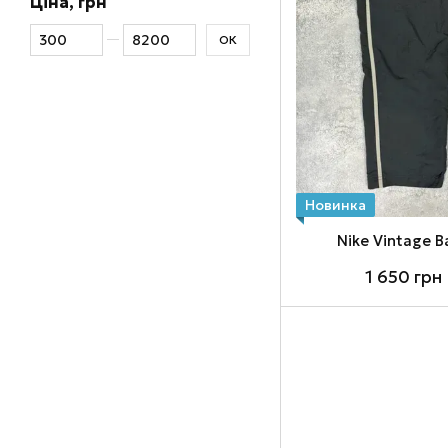
Ціна, грн
Від Ціна, грн
До Ціна, грн
ОК
Новинка
Nike Vintage 
1 650 грн