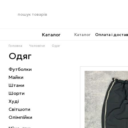
Перейти до основного контенту
Каталог
Каталог
Оплата і доста
Головна
Чоловіче
Одяг
Одяг
Футболки
Майки
Штани
Шорти
Худі
Світшоти
Олімпійки