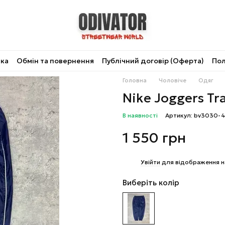
вка
Обмін та повернення
Публічний договір (Оферта)
Пол
Головна
Чоловіче
Одяг
Nike Joggers Tr
В наявності
Артикул: bv3030-
1 550 грн
%
Увійти
для відображення н
Виберіть колір