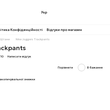
Укр
ітика Конфіденційності
Відгуки про магазин
Штани
Nike Joggers Trackpants
ackpants
410
Написати відгук
Порівняти
В бажання
акопичувальної знижки