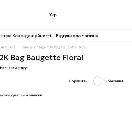
Укр
ітика Конфіденційності
Відгуки про магазин
ри Guess
Guess Vintage Y2K Bag Baugette Floral
2K Bag Baugette Floral
Написати відгук
Порівняти
В бажання
акопичувальної знижки