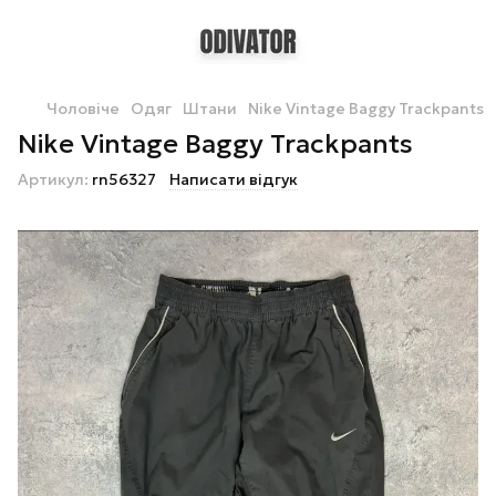
Чоловіче
Одяг
Штани
Nike Vintage Baggy Trackpants
Nike Vintage Baggy Trackpants
Артикул:
rn56327
Написати відгук