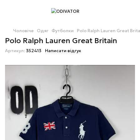
Чоловіче
Одяг
Футболки
Polo Ralph Lauren Great Brit
Polo Ralph Lauren Great Britain
Артикул:
352413
Написати відгук