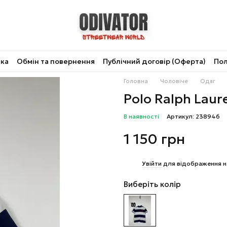
вка
Обмін та повернення
Публічний договір (Оферта)
Пол
Головна
Чоловіче
Одяг
Polo Ralph Laur
В наявності
Артикул: 238946
1 150 грн
%
Увійти
для відображення н
Виберіть колір