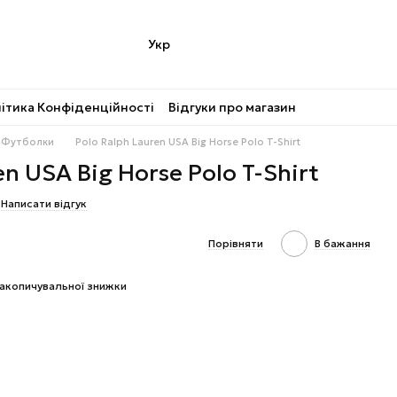
Укр
ітика Конфіденційності
Відгуки про магазин
Футболки
Polo Ralph Lauren USA Big Horse Polo T-Shirt
en USA Big Horse Polo T-Shirt
Написати відгук
Порівняти
В бажання
акопичувальної знижки