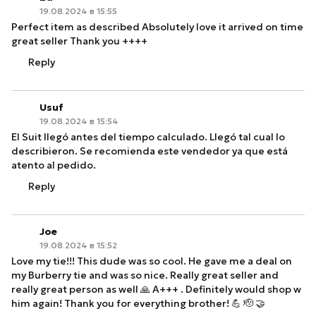
19.08.2024 в 15:55
Perfect item as described Absolutely love it arrived on time
great seller Thank you ++++
Reply
Usuf
19.08.2024 в 15:54
El Suit llegó antes del tiempo calculado. Llegó tal cual lo
describieron. Se recomienda este vendedor ya que está
atento al pedido.
Reply
Joe
19.08.2024 в 15:52
Love my tie!!! This dude was so cool. He gave me a deal on
my Burberry tie and was so nice. Really great seller and
really great person as well 🙏 A+++ . Definitely would shop w
him again! Thank you for everything brother! 💪 🫡 🤝