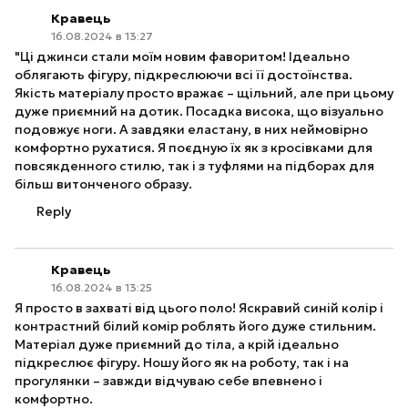
Кравець
16.08.2024 в 13:27
"Ці джинси стали моїм новим фаворитом! Ідеально
облягають фігуру, підкреслюючи всі її достоїнства.
Якість матеріалу просто вражає – щільний, але при цьому
дуже приємний на дотик. Посадка висока, що візуально
подовжує ноги. А завдяки еластану, в них неймовірно
комфортно рухатися. Я поєдную їх як з кросівками для
повсякденного стилю, так і з туфлями на підборах для
більш витонченого образу.
Reply
Кравець
16.08.2024 в 13:25
Я просто в захваті від цього поло! Яскравий синій колір і
контрастний білий комір роблять його дуже стильним.
Матеріал дуже приємний до тіла, а крій ідеально
підкреслює фігуру. Ношу його як на роботу, так і на
прогулянки – завжди відчуваю себе впевнено і
комфортно.